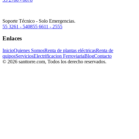
Soporte Técnico - Solo Emergencias.
55 3261 - 5408
55 6611 - 2555
Enlaces
Inicio
Quienes Somos
Renta de plantas eléctricas
Renta de
quipos
Servicios
Electrificacion Ferroviaria
Blog
Contacto
© 2026 santtorre.com, Todos los derecho reservados.