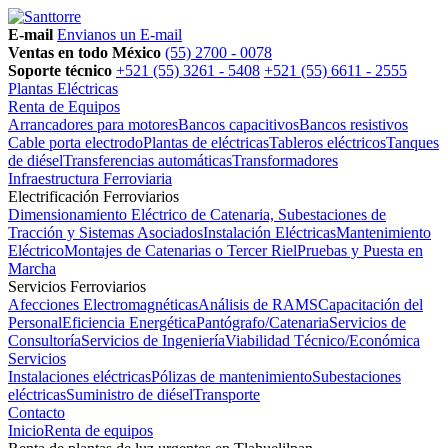
E-mail
Envianos un E-mail
Ventas en todo México
(55) 2700 - 0078
Soporte técnico
+521 (55) 3261 - 5408
+521 (55) 6611 - 2555
Plantas Eléctricas
Renta de Equipos
Arrancadores para motores
Bancos capacitivos
Bancos resistivos
Cable porta electrodo
Plantas de eléctricas
Tableros eléctricos
Tanques
de diésel
Transferencias automáticas
Transformadores
Infraestructura Ferroviaria
Electrificación Ferroviarios
Dimensionamiento Eléctrico de Catenaria, Subestaciones de
Tracción y Sistemas Asociados
Instalación Eléctricas
Mantenimiento
Eléctrico
Montajes de Catenarias o Tercer Riel
Pruebas y Puesta en
Marcha
Servicios Ferroviarios
Afecciones Electromagnéticas
Análisis de RAMS
Capacitación del
Personal
Eficiencia Energética
Pantógrafo/Catenaria
Servicios de
Consultoría
Servicios de Ingeniería
Viabilidad Técnico/Económica
Servicios
Instalaciones eléctricas
Pólizas de mantenimiento
Subestaciones
eléctricas
Suministro de diésel
Transporte
Contacto
Inicio
Renta de equipos