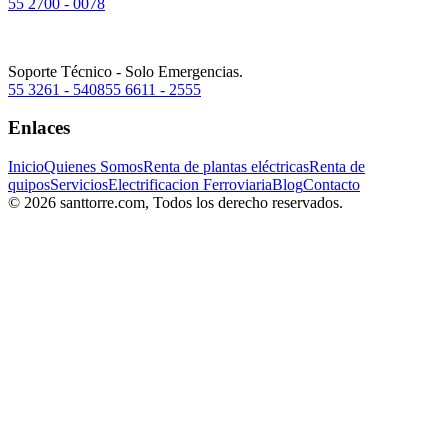
55 2700 - 0078
Soporte Técnico - Solo Emergencias.
55 3261 - 5408
55 6611 - 2555
Enlaces
Inicio
Quienes Somos
Renta de plantas eléctricas
Renta de
quipos
Servicios
Electrificacion Ferroviaria
Blog
Contacto
© 2026 santtorre.com, Todos los derecho reservados.