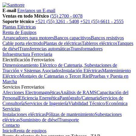
E-mail
Envianos un E-mail
Ventas en todo México
(55) 2700 - 0078
Soporte técnico
+521 (55) 3261 - 5408
+521 (55) 6611 - 2555
Plantas Eléctricas
Renta de Equipos
Arrancadores para motores
Bancos capacitivos
Bancos resistivos
Cable porta electrodo
Plantas de eléctricas
Tableros eléctricos
Tanques
de diésel
Transferencias automáticas
Transformadores
Infraestructura Ferroviaria
Electrificación Ferroviarios
Dimensionamiento Eléctrico de Catenaria, Subestaciones de
Tracción y Sistemas Asociados
Instalación Eléctricas
Mantenimiento
Eléctrico
Montajes de Catenarias o Tercer Riel
Pruebas y Puesta en
Marcha
Servicios Ferroviarios
Afecciones Electromagnéticas
Análisis de RAMS
Capacitación del
Personal
Eficiencia Energética
Pantógrafo/Catenaria
Servicios de
Consultoría
Servicios de Ingeniería
Viabilidad Técnico/Económica
Servicios
Instalaciones eléctricas
Pólizas de mantenimiento
Subestaciones
eléctricas
Suministro de diésel
Transporte
Contacto
Inicio
Renta de equipos