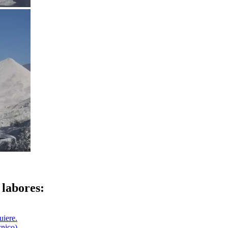
 labores:
uiere.
cnico)