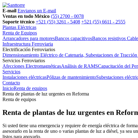
E-mail
Envianos un E-mail
Ventas en todo México
(55) 2700 - 0078
Soporte técnico
+521 (55) 3261 - 5408
+521 (55) 6611 - 2555
Plantas Eléctricas
Renta de Equipos
Arrancadores para motores
Bancos capacitivos
Bancos resistivos
Cable
Infraestructura Ferroviaria
Electrificación Ferroviarios
Dimensionamiento Eléctrico de Catenaria, Subestaciones de Tracción
Servicios Ferroviarios
Afecciones Electromagnéticas
Análisis de RAMS
Capacitación del Pe
Servicios
Instalaciones eléctricas
Pólizas de mantenimiento
Subestaciones eléctri
Contacto
Inicio
Renta de equipos
Renta de plantas de luz urgentes en Reforma
Renta de equipos
Renta de plantas de luz urgentes en Refor
Si usted tiene una emergencia y requiere de energía eléctrica de form
asesorarlo en la renta de uno o varias plantas de luz a diésel, ya sea 
listos para apoyarlo.