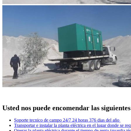
Usted nos puede encomendar las siguientes
Soporte tecnico de campo 24/7 24 horas 376 dias del año
Transportar e instalar la planta eléctrica en el lugar donde se req
Operar la planta eléctrica durante el tiempo de renta (guardia té