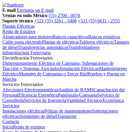
E-mail
Envianos un E-mail
Ventas en todo México
(55) 2700 - 0078
Soporte técnico
+521 (55) 3261 - 5408
+521 (55) 6611 - 2555
Plantas Eléctricas
Renta de Equipos
Arrancadores para motores
Bancos capacitivos
Bancos resistivos
Cable porta electrodo
Plantas de eléctricas
Tableros eléctricos
Tanques
de diésel
Transferencias automáticas
Transformadores
Infraestructura Ferroviaria
Electrificación Ferroviarios
Dimensionamiento Eléctrico de Catenaria, Subestaciones de
Tracción y Sistemas Asociados
Instalación Eléctricas
Mantenimiento
Eléctrico
Montajes de Catenarias o Tercer Riel
Pruebas y Puesta en
Marcha
Servicios Ferroviarios
Afecciones Electromagnéticas
Análisis de RAMS
Capacitación del
Personal
Eficiencia Energética
Pantógrafo/Catenaria
Servicios de
Consultoría
Servicios de Ingeniería
Viabilidad Técnico/Económica
Servicios
Instalaciones eléctricas
Pólizas de mantenimiento
Subestaciones
eléctricas
Suministro de diésel
Transporte
Contacto
Inicio
Renta de equipos