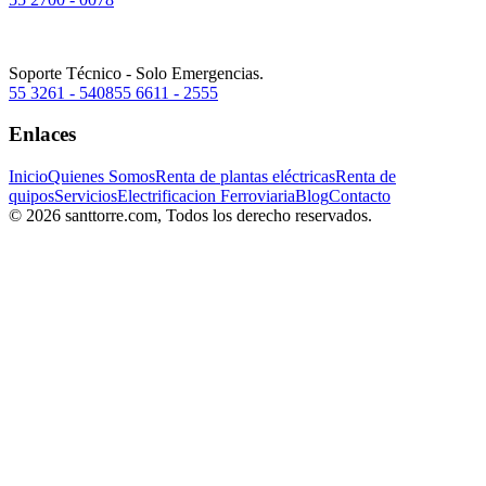
Soporte Técnico - Solo Emergencias.
55 3261 - 5408
55 6611 - 2555
Enlaces
Inicio
Quienes Somos
Renta de plantas eléctricas
Renta de
quipos
Servicios
Electrificacion Ferroviaria
Blog
Contacto
© 2026 santtorre.com, Todos los derecho reservados.