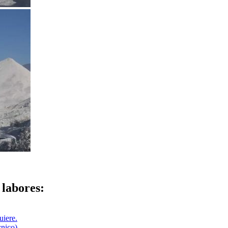
 labores:
uiere.
cnico)