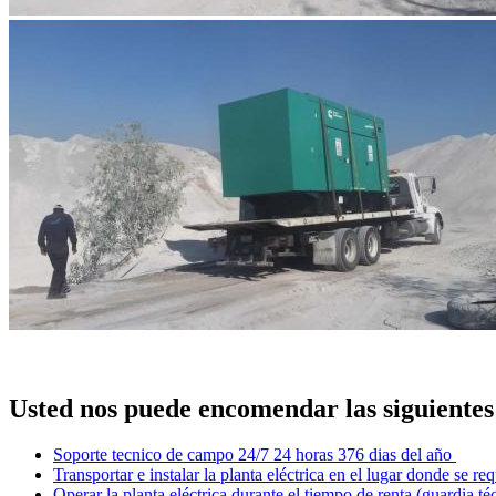
Usted nos puede encomendar las siguientes
Soporte tecnico de campo 24/7 24 horas 376 dias del año
Transportar e instalar la planta eléctrica en el lugar donde se req
Operar la planta eléctrica durante el tiempo de renta (guardia té