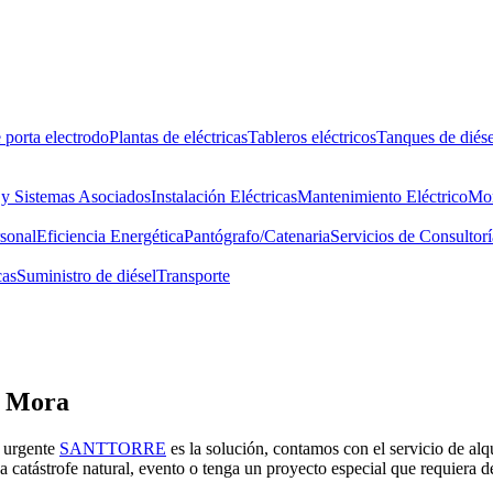
 porta electrodo
Plantas de eléctricas
Tableros eléctricos
Tanques de diése
 y Sistemas Asociados
Instalación Eléctricas
Mantenimiento Eléctrico
Mon
rsonal
Eficiencia Energética
Pantógrafo/Catenaria
Servicios de Consultorí
cas
Suministro de diésel
Transporte
r Mora
a urgente
SANTTORRE
es la solución, contamos con el servicio de alqu
una catástrofe natural, evento o tenga un proyecto especial que requiera