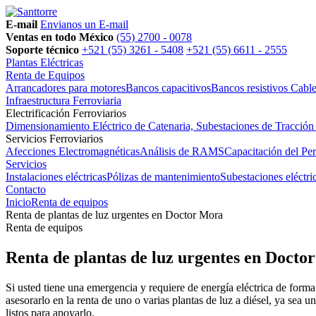
E-mail
Envianos un E-mail
Ventas en todo México
(55) 2700 - 0078
Soporte técnico
+521 (55) 3261 - 5408
+521 (55) 6611 - 2555
Plantas Eléctricas
Renta de Equipos
Arrancadores para motores
Bancos capacitivos
Bancos resistivos
Cable
Infraestructura Ferroviaria
Electrificación Ferroviarios
Dimensionamiento Eléctrico de Catenaria, Subestaciones de Tracción
Servicios Ferroviarios
Afecciones Electromagnéticas
Análisis de RAMS
Capacitación del Pe
Servicios
Instalaciones eléctricas
Pólizas de mantenimiento
Subestaciones eléctri
Contacto
Inicio
Renta de equipos
Renta de plantas de luz urgentes en Doctor Mora
Renta de equipos
Renta de plantas de luz urgentes en Docto
Si usted tiene una emergencia y requiere de energía eléctrica de form
asesorarlo en la renta de uno o varias plantas de luz a diésel, ya sea 
listos para apoyarlo.