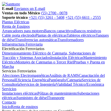
E-mail
Envianos un E-mail
Ventas en todo México
(55) 2700 - 0078
Soporte técnico
+521 (55) 3261 - 5408
+521 (55) 6611 - 2555
Plantas Eléctricas
Renta de Equipos
Arrancadores para motores
Bancos capacitivos
Bancos resistivos
Cable porta electrodo
Plantas de eléctricas
Tableros eléctricos
Tanques
de diésel
Transferencias automáticas
Transformadores
Infraestructura Ferroviaria
Electrificación Ferroviarios
Dimensionamiento Eléctrico de Catenaria, Subestaciones de
Tracción y Sistemas Asociados
Instalación Eléctricas
Mantenimiento
Eléctrico
Montajes de Catenarias o Tercer Riel
Pruebas y Puesta en
Marcha
Servicios Ferroviarios
Afecciones Electromagnéticas
Análisis de RAMS
Capacitación del
Personal
Eficiencia Energética
Pantógrafo/Catenaria
Servicios de
Consultoría
Servicios de Ingeniería
Viabilidad Técnico/Económica
Servicios
Instalaciones eléctricas
Pólizas de mantenimiento
Subestaciones
eléctricas
Suministro de diésel
Transporte
Contacto
Inicio
Renta de equipos