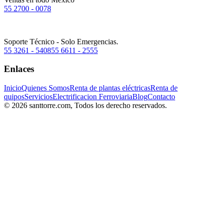
55 2700 - 0078
Soporte Técnico - Solo Emergencias.
55 3261 - 5408
55 6611 - 2555
Enlaces
Inicio
Quienes Somos
Renta de plantas eléctricas
Renta de
quipos
Servicios
Electrificacion Ferroviaria
Blog
Contacto
© 2026 santtorre.com, Todos los derecho reservados.