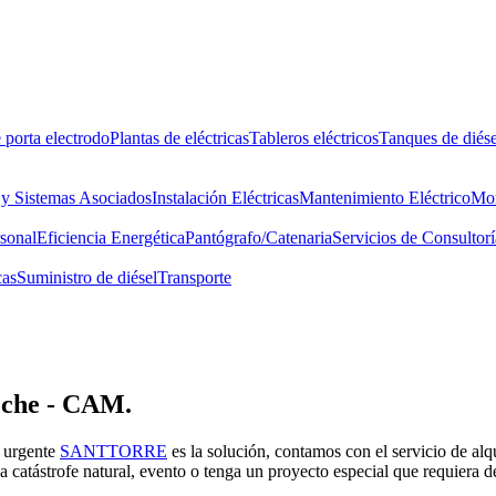
 porta electrodo
Plantas de eléctricas
Tableros eléctricos
Tanques de diése
 y Sistemas Asociados
Instalación Eléctricas
Mantenimiento Eléctrico
Mon
rsonal
Eficiencia Energética
Pantógrafo/Catenaria
Servicios de Consultorí
cas
Suministro de diésel
Transporte
eche - CAM.
a urgente
SANTTORRE
es la solución, contamos con el servicio de alqu
una catástrofe natural, evento o tenga un proyecto especial que requiera