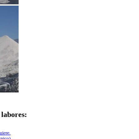
 labores:
uiere.
cnico)