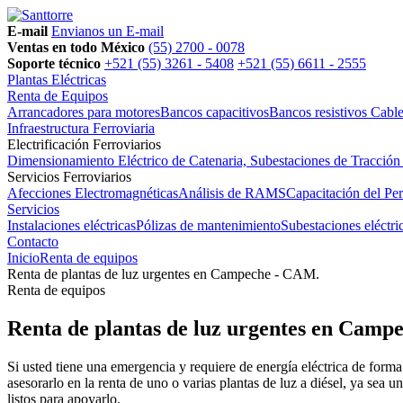
E-mail
Envianos un E-mail
Ventas en todo México
(55) 2700 - 0078
Soporte técnico
+521 (55) 3261 - 5408
+521 (55) 6611 - 2555
Plantas Eléctricas
Renta de Equipos
Arrancadores para motores
Bancos capacitivos
Bancos resistivos
Cable
Infraestructura Ferroviaria
Electrificación Ferroviarios
Dimensionamiento Eléctrico de Catenaria, Subestaciones de Tracción
Servicios Ferroviarios
Afecciones Electromagnéticas
Análisis de RAMS
Capacitación del Pe
Servicios
Instalaciones eléctricas
Pólizas de mantenimiento
Subestaciones eléctri
Contacto
Inicio
Renta de equipos
Renta de plantas de luz urgentes en Campeche - CAM.
Renta de equipos
Renta de plantas de luz urgentes en Camp
Si usted tiene una emergencia y requiere de energía eléctrica de form
asesorarlo en la renta de uno o varias plantas de luz a diésel, ya sea 
listos para apoyarlo.