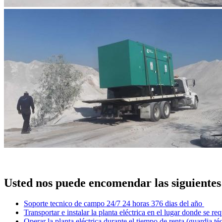
Usted nos puede encomendar las siguientes
Soporte tecnico de campo 24/7 24 horas 376 dias del año
Transportar e instalar la planta eléctrica en el lugar donde se req
Operar la planta eléctrica durante el tiempo de renta (guardia té