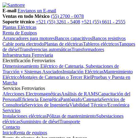
E-mail
Envianos un E-mail
Ventas en todo México
(55) 2700 - 0078
Soporte técnico
+521 (55) 3261 - 5408
+521 (55) 6611 - 2555
Plantas Eléctricas
Renta de Equipos
Arrancadores para motores
Bancos capacitivos
Bancos resistivos
Cable porta electrodo
Plantas de eléctricas
Tableros eléctricos
Tanques
de diésel
Transferencias automáticas
Transformadores
Infraestructura Ferroviaria
Electrificación Ferroviarios
Dimensionamiento Eléctrico de Catenaria, Subestaciones de
Tracción y Sistemas Asociados
Instalación Eléctricas
Mantenimiento
Eléctrico
Montajes de Catenarias o Tercer Riel
Pruebas y Puesta en
Marcha
Servicios Ferroviarios
Afecciones Electromagnéticas
Análisis de RAMS
Capacitación del
Personal
Eficiencia Energética
Pantógrafo/Catenaria
Servicios de
Consultoría
Servicios de Ingeniería
Viabilidad Técnico/Económica
Servicios
Instalaciones eléctricas
Pólizas de mantenimiento
Subestaciones
eléctricas
Suministro de diésel
Transporte
Contacto
Inicio
Renta de equipos