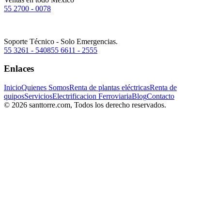
55 2700 - 0078
Soporte Técnico - Solo Emergencias.
55 3261 - 5408
55 6611 - 2555
Enlaces
Inicio
Quienes Somos
Renta de plantas eléctricas
Renta de
quipos
Servicios
Electrificacion Ferroviaria
Blog
Contacto
© 2026 santtorre.com, Todos los derecho reservados.